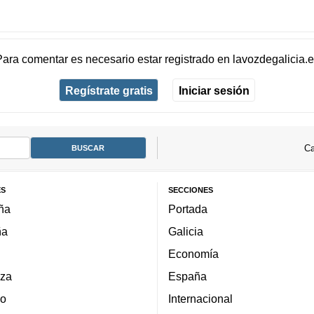
Para comentar es necesario
estar registrado
en
lavozdegalicia.
Regístrate gratis
Iniciar sesión
Ca
ES
SECCIONES
ña
Portada
ña
Galicia
Economía
za
España
lo
Internacional