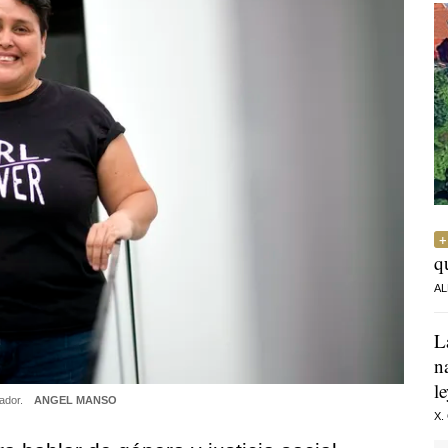
q
AL
L
n
l
vador.
ANGEL MANSO
X.