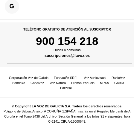
TELÉFONO GRATUITO DE ATENCIÓN AL SUSCRIPTOR
900 154 218
Dudas o consultas
suscripciones@lavoz.es
Corporación Voz de Galicia
Fundación SRFL
Voz Audiovisual
RadioVoz
Sondaxe
Canalvoz
Voz Natura
Prensa-Escuela
MPXA
Galicia
Editorial
© Copyright LA VOZ DE GALICIA S.A. Todos los derechos reservados.
Polígono de Sabón, Arteixo, A CORUÑA (ESPAÑA) Inscrita en el Registro Mercantil de A
Coruña en el Tomo 2438 del Archivo, Sección General, a los folios 91 y siguientes, hoja
C-2141. CIF: A-15000649.