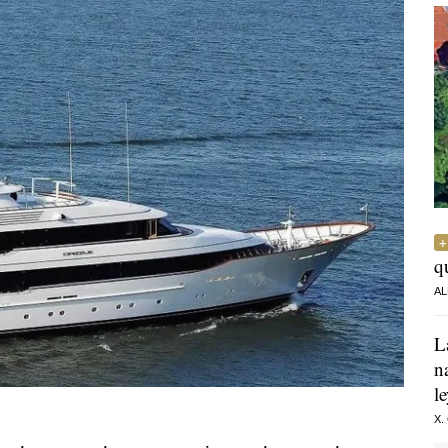
q
AL
L
n
l
X.