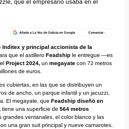
izzle, que el empresario usaba en el
Añade a La Voz de Galicia en Google
Comentar ·
e
Inditex y principal accionista de la
ra que el astillero
Feadship
le entregue —es
 el
Project 2024,
un
megayate
con 72 metros
illones de euros.
s cubiertas, en las que se distribuyen un
ros de ancho, un parque infantil y un jacuzzi,
da. El megayate, que
Feadship diseñó en
,
tiene una superficie de
564 metros
 grandes ventanales, el color blanco y las
on una gran suit principal y nueve camarotes.