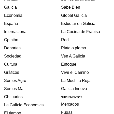
Galicia
Sabe Bien
Economía
Global Galicia
España
Estudiar en Galicia
Internacional
La Cocina de Frabisa
Opinión
Red
Deportes
Plata o plomo
Sociedad
Ven A Galicia
Cultura
Enfoque
Gráficos
Vive el Camino
Somos Agro
La Mochila Roja
Somos Mar
Galicia Innova
Obituarios
SUPLEMENTOS
Mercados
La Galicia Económica
Fugas
El tiempo