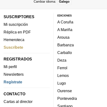
Cambiar idioma:
Galego
EDICIONES
SUSCRIPTORES
A Coruña
Mi suscripción
A Mariña
Réplica en PDF
Arousa
Hemeroteca
Barbanza
Suscríbete
Carballo
REGISTRADOS
Deza
Mi perfil
Ferrol
Newsletters
Lemos
Regístrate
Lugo
Ourense
CONTACTO
Pontevedra
Cartas al director
Santiago