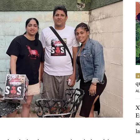
q
AL
X
E
a
l