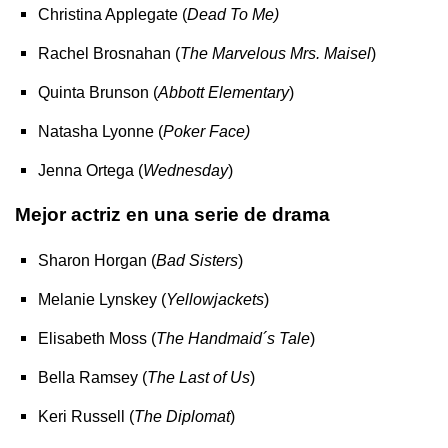
Christina Applegate (
Dead To Me)
Rachel Brosnahan (
The Marvelous Mrs. Maisel
)
Quinta Brunson (
Abbott Elementary
)
Natasha Lyonne (
Poker Face)
Jenna Ortega (
Wednesday
)
Mejor actriz en una serie de drama
Sharon Horgan (
Bad Sisters
)
Melanie Lynskey (
Yellowjackets
)
Elisabeth Moss (
The Handmaid´s Tale
)
Bella Ramsey (
The Last of Us
)
Keri Russell (
The Diplomat
)