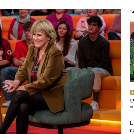
Ta
q
AL
L
n