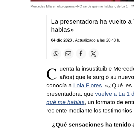
Mercedes Milá en el programa «NO sé de qué me hablas», de La 1
T
La presentadora ha vuelto 
hablas»
04 dic 2023
. Actualizado a las 20:43 h.
C
uenta la insustituible Merce
años) que le surgió su nuevo
conocía a
Lola Flores
. «¿Qué les
presentadora, que
vuelve a La 1
qué me hablas
, un formato de en
reciente mediante los testimonios 
—¿Qué sensaciones ha tenido a