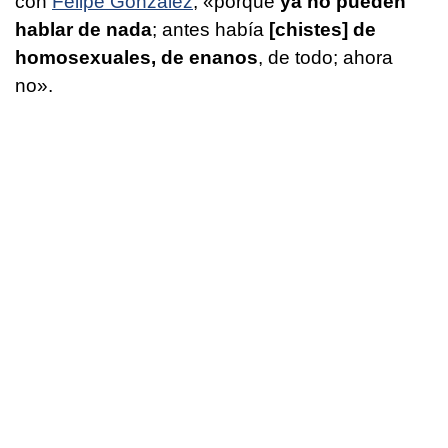
con
Felipe González
, «porque
ya no pueden
hablar de nada
; antes había
[chistes] de
homosexuales, de enanos
, de todo; ahora
no».