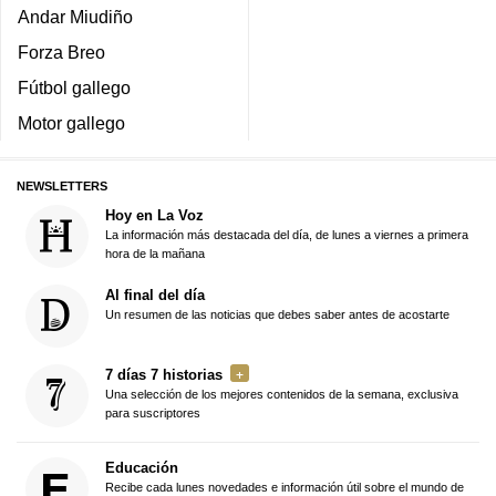
Andar Miudiño
Forza Breo
Fútbol gallego
Motor gallego
NEWSLETTERS
Hoy en La Voz
La información más destacada del día, de lunes a viernes a primera
hora de la mañana
Al final del día
Un resumen de las noticias que debes saber antes de acostarte
7 días 7 historias
Una selección de los mejores contenidos de la semana, exclusiva
para suscriptores
Educación
Recibe cada lunes novedades e información útil sobre el mundo de