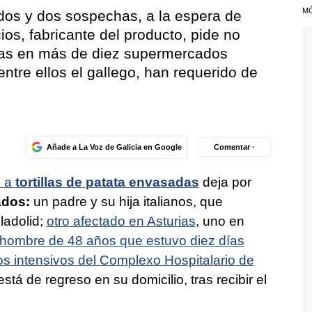
M
ados y dos sospechas, a la espera de
ios, fabricante del producto, pide no
idas en más de diez supermercados
entre ellos el gallego, han requerido de
Añade a La Voz de Galicia en Google
Comentar ·
o a
tortillas de patata envasadas
deja por
ados:
un padre y su hija italianos, que
ladolid;
otro afectado en Asturias
, uno en
hombre de 48 años que estuvo diez días
s intensivos del Complexo Hospitalario de
tá de regreso en su domicilio, tras recibir el