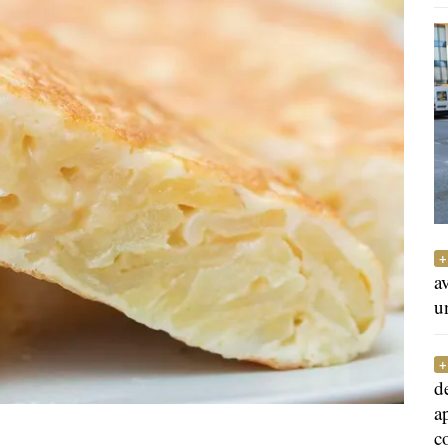
a
u
d
a
c