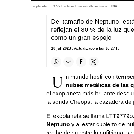
Exoplaneta LTT9779 b orbitando su estrella anfitriona
ESA
Del tamaño de Neptuno, está
reflejan el 80 % de la luz que
como un gran espejo
10 jul 2023
. Actualizado a las 16:27 h.
U
n mundo hostil con
temper
nubes metálicas de las qu
el exoplaneta más brillante descu
la sonda Cheops, la cazadora de p
El exoplaneta se llama LTT9779b,
Neptuno
y al estar cubierto de nu
recibe de su estrella anfitriona, 