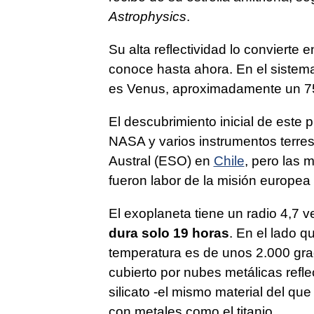
Astrophysics
.
Su alta reflectividad lo convierte e
conoce hasta ahora. En el sistema s
es Venus, aproximadamente un 75
El descubrimiento inicial de este p
NASA y varios instrumentos terr
Austral (ESO) en
Chile
, pero las 
fueron labor de la misión europe
El exoplaneta tiene un radio 4,7 v
dura solo 19 horas
. En el lado q
temperatura es de unos 2.000 gra
cubierto por nubes metálicas refl
silicato -el mismo material del qu
con metales como el titanio.