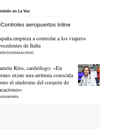
mbién en La Voz
spaña empieza a controlar a los viajeros
rocedentes de Italia
RÍA EUGENIA ALONSO
amón Ríos, cardiólogo: «En
erano existe una arritmia conocida
omo el síndrome del corazón de
acaciones»
URA MIYARA