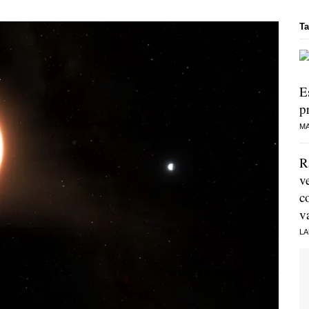
Ta
E
p
MA
R
v
c
v
LA