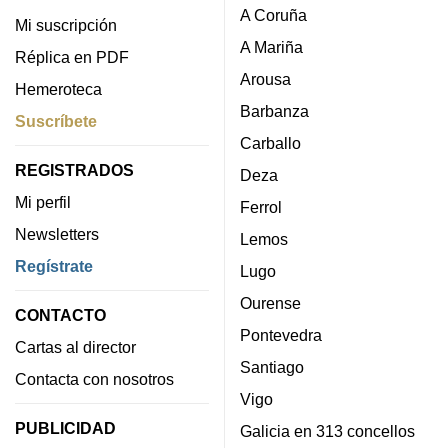
A Coruña
Mi suscripción
A Mariña
Réplica en PDF
Arousa
Hemeroteca
Barbanza
Suscríbete
Carballo
REGISTRADOS
Deza
Mi perfil
Ferrol
Newsletters
Lemos
Regístrate
Lugo
Ourense
CONTACTO
Pontevedra
Cartas al director
Santiago
Contacta con nosotros
Vigo
PUBLICIDAD
Galicia en 313 concellos