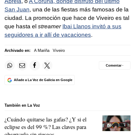
Abrela
, o
A Coruña, donde disfrutó del último
San Juan
, una de las fiestas más famosas de la
ciudad. La promoción que hace de Viveiro es tal
que hasta el
streamer
Ibai Llanos invitó a sus
seguidores a ir allí de vacaciones
.
Archivado en:
A Mariña
Viveiro
Comentar ·
Añade a La Voz de Galicia en Google
También en La Voz
¿Cuándo quitarse las gafas? ¿Y si el
eclipse es del 99 %? Las claves para
observarlo sin riesgos