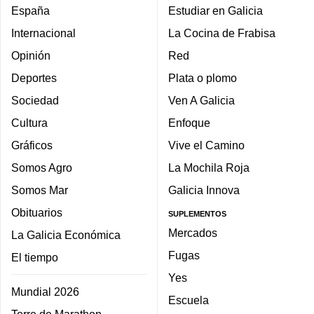
España
Estudiar en Galicia
Internacional
La Cocina de Frabisa
Opinión
Red
Deportes
Plata o plomo
Sociedad
Ven A Galicia
Cultura
Enfoque
Gráficos
Vive el Camino
Somos Agro
La Mochila Roja
Somos Mar
Galicia Innova
Obituarios
SUPLEMENTOS
Mercados
La Galicia Económica
Fugas
El tiempo
Yes
Mundial 2026
Escuela
Torre de Marathon