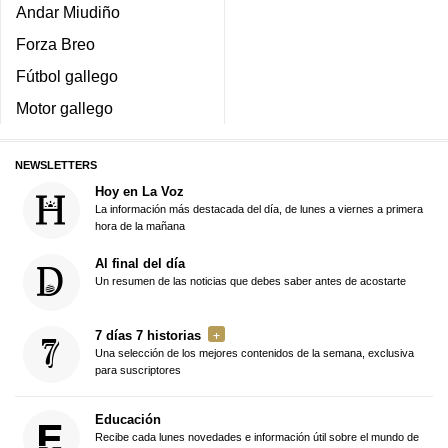
Andar Miudiño
Forza Breo
Fútbol gallego
Motor gallego
NEWSLETTERS
Hoy en La Voz
La información más destacada del día, de lunes a viernes a primera
hora de la mañana
Al final del día
Un resumen de las noticias que debes saber antes de acostarte
7 días 7 historias
Una selección de los mejores contenidos de la semana, exclusiva
para suscriptores
Educación
Recibe cada lunes novedades e información útil sobre el mundo de