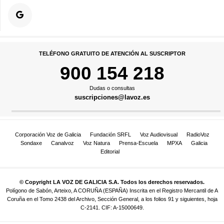
TELÉFONO GRATUITO DE ATENCIÓN AL SUSCRIPTOR
900 154 218
Dudas o consultas
suscripciones@lavoz.es
Corporación Voz de Galicia
Fundación SRFL
Voz Audiovisual
RadioVoz
Sondaxe
Canalvoz
Voz Natura
Prensa-Escuela
MPXA
Galicia
Editorial
© Copyright LA VOZ DE GALICIA S.A. Todos los derechos reservados.
Polígono de Sabón, Arteixo, A CORUÑA (ESPAÑA) Inscrita en el Registro Mercantil de A
Coruña en el Tomo 2438 del Archivo, Sección General, a los folios 91 y siguientes, hoja
C-2141. CIF: A-15000649.