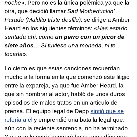
noche
». Pero no es la única polémica ya que la
otra, que decidió llamar
Sad Motherfuckin'
Parade (Maldito triste desfile)
, se dirige a Amber
Heard en los siguientes términos: «
Has estado
sentada ahí, como
un perro con un picor de
siete años
… Si tuviese una moneda, ni te
tocaría
».
Lo cierto es que estas canciones recuerdan
mucho a la forma en la que comenzó este litigio
entre la expareja, ya que fue Amber Heard, la
que sin nombrar al actor, habló de unos duros
episodios de malos tratos en un artículo de
prensa. El equipo legal de Depp
sintió que se
refería a él
y emprendió una batalla legal que,
aún con la reciente sentencia, no ha terminado.
Y es que la actriz aseguró hace unos días que