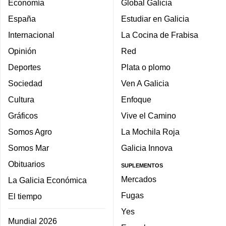
Economía
Global Galicia
España
Estudiar en Galicia
Internacional
La Cocina de Frabisa
Opinión
Red
Deportes
Plata o plomo
Sociedad
Ven A Galicia
Cultura
Enfoque
Gráficos
Vive el Camino
Somos Agro
La Mochila Roja
Somos Mar
Galicia Innova
Obituarios
SUPLEMENTOS
Mercados
La Galicia Económica
Fugas
El tiempo
Yes
Mundial 2026