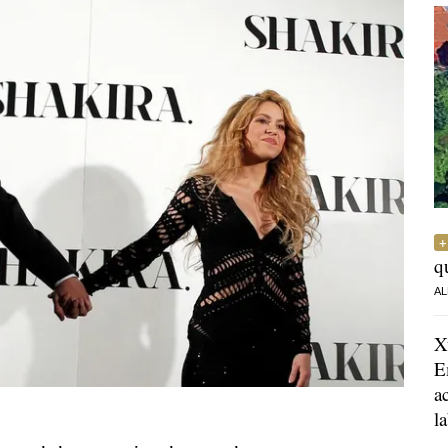
q
AL
X
E
a
l