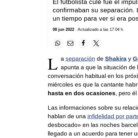
El futbolista culé fue el imp
confirmaban su separación. L
un tiempo para ver si era pos
08 jun 2022
. Actualizado a las 17:04 h.
L
a
separación
de
Shakira
y
G
apunta a que la situación de
conversación habitual en los pró
miércoles es que la cantante hab
hasta en dos ocasiones
, pero é
Las informaciones sobre su relac
hablan de una
infidelidad por parte
desbocado» en las noches barcelo
llegado a un acuerdo para tener 