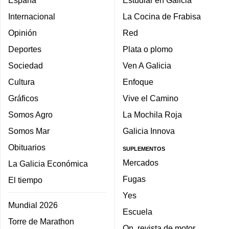
España
Estudiar en Galicia
Internacional
La Cocina de Frabisa
Opinión
Red
Deportes
Plata o plomo
Sociedad
Ven A Galicia
Cultura
Enfoque
Gráficos
Vive el Camino
Somos Agro
La Mochila Roja
Somos Mar
Galicia Innova
Obituarios
SUPLEMENTOS
Mercados
La Galicia Económica
Fugas
El tiempo
Yes
Mundial 2026
Escuela
Torre de Marathon
On, revista de motor