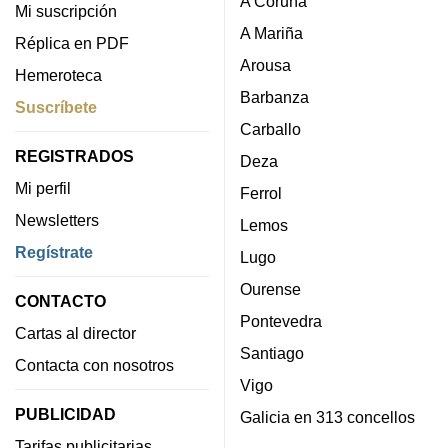
A Coruña
Mi suscripción
A Mariña
Réplica en PDF
Arousa
Hemeroteca
Barbanza
Suscríbete
Carballo
REGISTRADOS
Deza
Mi perfil
Ferrol
Newsletters
Lemos
Regístrate
Lugo
Ourense
CONTACTO
Pontevedra
Cartas al director
Santiago
Contacta con nosotros
Vigo
PUBLICIDAD
Galicia en 313 concellos
Tarifas publicitarias