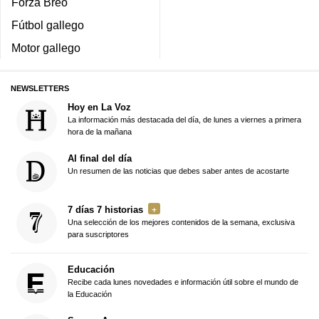
Forza Breo
Fútbol gallego
Motor gallego
NEWSLETTERS
Hoy en La Voz
La información más destacada del día, de lunes a viernes a primera
hora de la mañana
Al final del día
Un resumen de las noticias que debes saber antes de acostarte
7 días 7 historias
Una selección de los mejores contenidos de la semana, exclusiva
para suscriptores
Educación
Recibe cada lunes novedades e información útil sobre el mundo de
la Educación