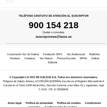
TELÉFONO GRATUITO DE ATENCIÓN AL SUSCRIPTOR
900 154 218
Dudas o consultas
suscripciones@lavoz.es
Corporación Voz de Galicia
Fundación SRFL
Voz Audiovisual
RadioVoz
Sondaxe
Canalvoz
Voz Natura
Prensa-Escuela
MPXA
Galicia
Editorial
© Copyright LA VOZ DE GALICIA S.A. Todos los derechos reservados.
Polígono de Sabón, Arteixo, A CORUÑA (ESPAÑA) Inscrita en el Registro Mercantil de A
Coruña en el Tomo 2438 del Archivo, Sección General, a los folios 91 y siguientes, hoja
C-2141. CIF: A-15000649.
Aviso legal
Política de privacidad
Política de cookies
Condiciones