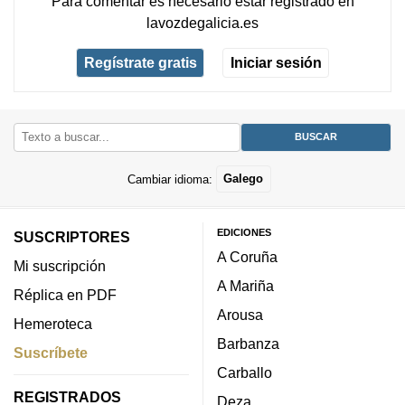
Para comentar es necesario
estar registrado
en
lavozdegalicia.es
Regístrate gratis
Iniciar sesión
Cambiar idioma:
Galego
EDICIONES
SUSCRIPTORES
A Coruña
Mi suscripción
A Mariña
Réplica en PDF
Arousa
Hemeroteca
Barbanza
Suscríbete
Carballo
REGISTRADOS
Deza