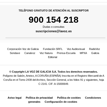
TELÉFONO GRATUITO DE ATENCIÓN AL SUSCRIPTOR
900 154 218
Dudas o consultas
suscripciones@lavoz.es
Corporación Voz de Galicia
Fundación SRFL
Voz Audiovisual
RadioVoz
Sondaxe
Canalvoz
Voz Natura
Prensa-Escuela
MPXA
Galicia
Editorial
© Copyright LA VOZ DE GALICIA S.A. Todos los derechos reservados.
Polígono de Sabón, Arteixo, A CORUÑA (ESPAÑA) Inscrita en el Registro Mercantil de A
Coruña en el Tomo 2438 del Archivo, Sección General, a los folios 91 y siguientes, hoja
C-2141. CIF: A-15000649.
Aviso legal
Política de privacidad
Política de cookies
Condiciones
generales
Configuración de cookies