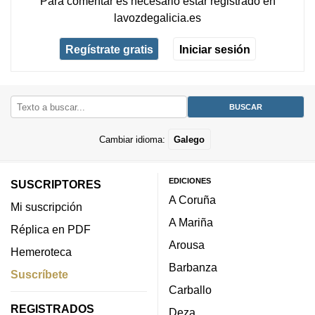
Para comentar es necesario
estar registrado
en
lavozdegalicia.es
Regístrate gratis
Iniciar sesión
Cambiar idioma:
Galego
EDICIONES
SUSCRIPTORES
A Coruña
Mi suscripción
A Mariña
Réplica en PDF
Arousa
Hemeroteca
Barbanza
Suscríbete
Carballo
REGISTRADOS
Deza