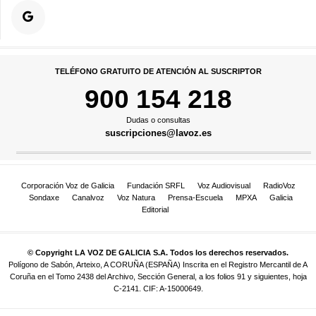
TELÉFONO GRATUITO DE ATENCIÓN AL SUSCRIPTOR
900 154 218
Dudas o consultas
suscripciones@lavoz.es
Corporación Voz de Galicia
Fundación SRFL
Voz Audiovisual
RadioVoz
Sondaxe
Canalvoz
Voz Natura
Prensa-Escuela
MPXA
Galicia
Editorial
© Copyright LA VOZ DE GALICIA S.A. Todos los derechos reservados.
Polígono de Sabón, Arteixo, A CORUÑA (ESPAÑA) Inscrita en el Registro Mercantil de A
Coruña en el Tomo 2438 del Archivo, Sección General, a los folios 91 y siguientes, hoja
C-2141. CIF: A-15000649.