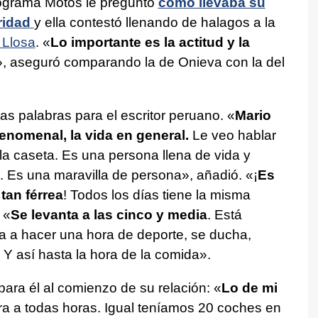
programa Motos le preguntó
cómo llevaba su
ridad
y ella contestó llenando de halagos a la
 Llosa
. «
Lo importante es la actitud y la
», aseguró comparando la de Onieva con la del
s palabras para el escritor peruano. «
Mario
enomenal, la vida en general.
Le veo hablar
 la caseta. Es una persona llena de vida y
 Es una maravilla de persona», añadió. «¡
Es
tan férrea
! Todos los días tiene la misma
 «
Se levanta a las cinco y media
. Está
a a hacer una hora de deporte, se ducha,
 Y así hasta la hora de la comida».
 para él al comienzo de su relación: «
Lo de mi
ra a todas horas. Igual teníamos 20 coches en