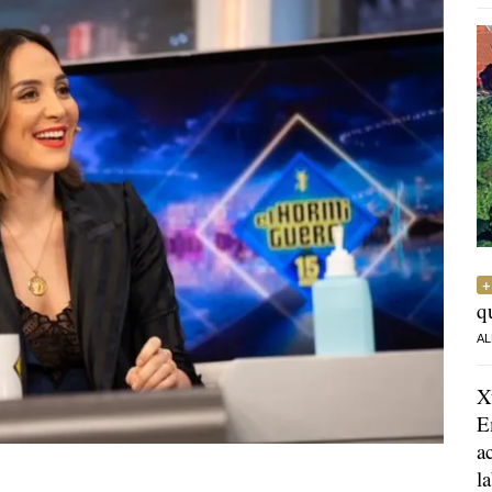
q
AL
X
E
a
l