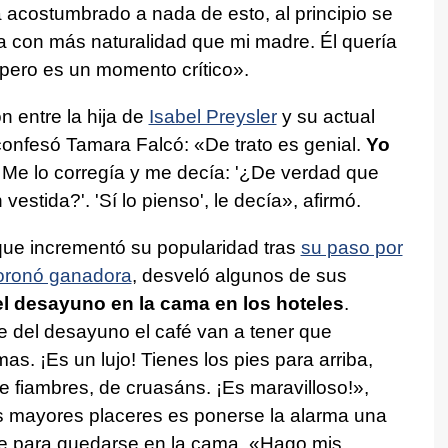
 acostumbrado a nada de esto, al principio se
a con más naturalidad que mi madre. Él quería
, pero es un momento crítico».
n entre la hija de
Isabel Preysler
y su actual
confesó Tamara Falcó: «De trato es genial.
Yo
. Me lo corregía y me decía: '¿De verdad que
estida?'. 'Sí lo pienso', le decía», afirmó.
 que incrementó su popularidad tras
su paso por
coronó ganadora
, desveló algunos de sus
el desayuno en la cama en los hoteles
.
te del desayuno el café van a tener que
s. ¡Es un lujo! Tienes los pies para arriba,
de fiambres, de cruasáns. ¡Es maravilloso!»,
s mayores placeres es ponerse la alarma una
se para quedarse en la cama. «Hago mis