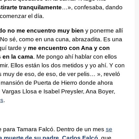
tirarte tranquilamente
…», confesaba, dando
 comenzar el día.
ndo no me encuentro muy bien
y ponerme allí
. No sé, como en una cuna, abrazadita. Es una
uí tarde y
me encuentro con Ana y con
 en la cama
. Me pongo ahí hablar con ellos
ir. Ellos están los dos metidos y yo ahí. Y con
muy de eso, de eso, de ver pelis… », reveló
la mansión de Puerta de Hierro donde ahora
Vargas Llosa e Isabel Preysler, Ana Boyer,
os
.
ce para Tamara Falcó. Dentro de un mes
se
a muerte de su padre, Carlos Falcó
, que