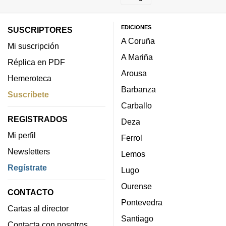
EDICIONES
SUSCRIPTORES
A Coruña
Mi suscripción
A Mariña
Réplica en PDF
Arousa
Hemeroteca
Barbanza
Suscríbete
Carballo
REGISTRADOS
Deza
Mi perfil
Ferrol
Newsletters
Lemos
Regístrate
Lugo
Ourense
CONTACTO
Pontevedra
Cartas al director
Santiago
Contacta con nosotros