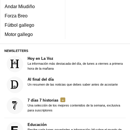
Andar Miudiño
Forza Breo
Fútbol gallego
Motor gallego
NEWSLETTERS
Hoy en La Voz
La información más destacada del día, de lunes a viernes a primera
hora de la mañana
Al final del día
Un resumen de las noticias que debes saber antes de acostarte
7 días 7 historias
Una selección de los mejores contenidos de la semana, exclusiva
para suscriptores
Educación
Recibe cada lunes novedades e información útil sobre el mundo de