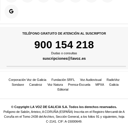
TELÉFONO GRATUITO DE ATENCIÓN AL SUSCRIPTOR
900 154 218
Dudas o consultas
suscripciones@lavoz.es
Corporación Voz de Galicia
Fundación SRFL
Voz Audiovisual
RadioVoz
Sondaxe
Canalvoz
Voz Natura
Prensa-Escuela
MPXA
Galicia
Editorial
© Copyright LA VOZ DE GALICIA S.A. Todos los derechos reservados.
Polígono de Sabón, Arteixo, A CORUÑA (ESPAÑA) Inscrita en el Registro Mercantil de A
Coruña en el Tomo 2438 del Archivo, Sección General, a los folios 91 y siguientes, hoja
C-2141. CIF: A-15000649.