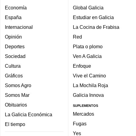
Economía
Global Galicia
España
Estudiar en Galicia
Internacional
La Cocina de Frabisa
Opinión
Red
Deportes
Plata o plomo
Sociedad
Ven A Galicia
Cultura
Enfoque
Gráficos
Vive el Camino
Somos Agro
La Mochila Roja
Somos Mar
Galicia Innova
Obituarios
SUPLEMENTOS
Mercados
La Galicia Económica
Fugas
El tiempo
Yes