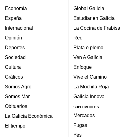
Economía
Global Galicia
España
Estudiar en Galicia
Internacional
La Cocina de Frabisa
Opinión
Red
Deportes
Plata o plomo
Sociedad
Ven A Galicia
Cultura
Enfoque
Gráficos
Vive el Camino
Somos Agro
La Mochila Roja
Somos Mar
Galicia Innova
Obituarios
SUPLEMENTOS
Mercados
La Galicia Económica
Fugas
El tiempo
Yes