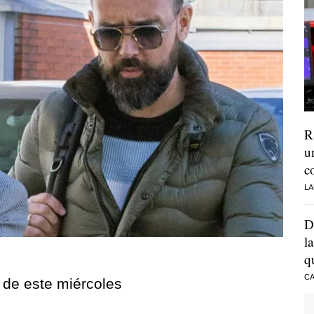
R
u
c
LA
D
l
q
CA
de este miércoles