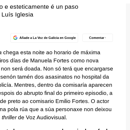
mo e esteticamente é un paso
Luís Iglesia
Añade a La Voz de Galicia en Google
Comentar ·
ba
chega esta noite ao horario de máxima
iros días de Manuela Fortes como nova
n non será doada. Non só terá que encargarse
a, senón tamén dos asasinatos no hospital da
licía. Mentres, dentro da comisaría aparecen
spois do abrupto final do primeiro episodio, a
e preto ao comisario Emilio Fortes. O actor
mana pola rúa que a súa personaxe non deixou
e
thriller
de Voz Audiovisual.