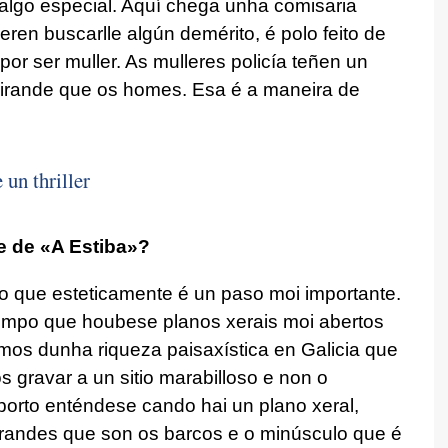
 algo especial. Aquí chega unha comisaria
en buscarlle algún demérito, é polo feito de
n por ser muller. As mulleres policía teñen un
eirande que os homes. Esa é a maneira de
un thriller
te de «A Estiba»?
eo que esteticamente é un paso moi importante.
tempo que houbese planos xerais moi abertos
mos dunha riqueza paisaxística en Galicia que
 gravar a un sitio marabilloso e non o
orto enténdese cando hai un plano xeral,
grandes que son os barcos e o minúsculo que é