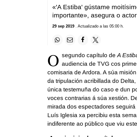
«'A Estiba' gústame moitísi
importante», asegura o actor 
29 sep 2019
. Actualizado a las 05:00 h.
O
segundo capítulo de
A Esti
audiencia de TVG cos prime
comisaria de Ardora. A súa misió
da tripulación acribillada do Delt
única testemuña do caso e dun po
voces contrarias á súa xestión. De
mirada dos espectadores seguirá d
Luís Iglesia xa percibiu esta se
indiferente ao público que viu est