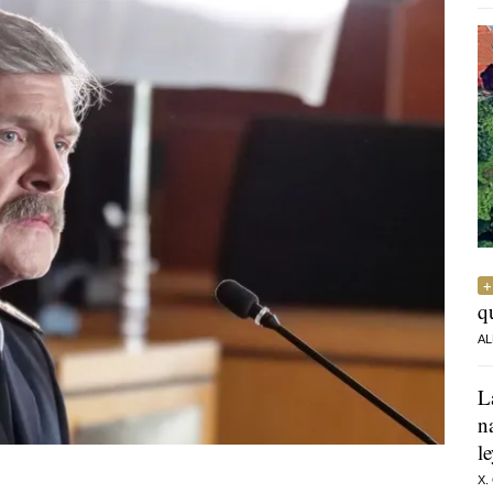
q
AL
L
n
l
X.