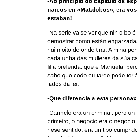
-Ao principio do capítulo os es
narcos en «Matalobos», era vos
estaban!
-Na serie vaise ver que nin o bo é
demostrar como están engarzadas a
hai moito de onde tirar. A miña p
cada unha das mulleres da súa cas
filla preferida, que é Manuela, pe
sabe que cedo ou tarde pode ter á
lados da lei.
-Que diferencia a esta persona
-Carmelo era un criminal, pero un 
primeiro, o negocio era o negoci
nese sentido, era un tipo cumprido