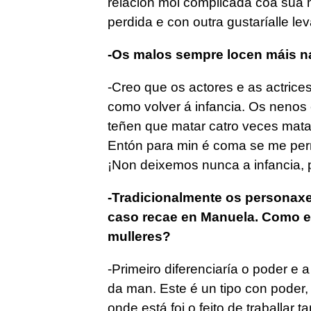
relación moi complicada coa súa mu
perdida e con outra gustaríalle le
-Os malos sempre locen máis na
-Creo que os actores e as actrices
como volver á infancia. Os nenos 
teñen que matar catro veces mata
Entón para min é coma se me permi
¡Non deixemos nunca a infancia, p
-Tradicionalmente os personaxe
caso recae en Manuela. Como e
mulleres?
-Primeiro diferenciaría o poder e
da man. Este é un tipo con poder,
onde está foi o feito de traballar t