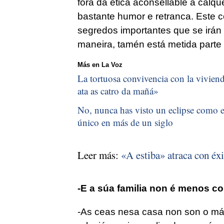
fora da ética aconsellable a calqu
bastante humor e retranca. Este c
segredos importantes que se irá
maneira, tamén está metida parte 
Más en La Voz
La tortuosa convivencia con la vivienda
ata as catro da mañá
»
No, nunca has visto un eclipse como el
único en más de un siglo
Leer más:
«A estiba» atraca con éxi
-E a súa familia non é menos con
-As ceas nesa casa non son o mái