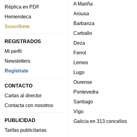
A Mariña
Réplica en PDF
Arousa
Hemeroteca
Barbanza
Suscríbete
Carballo
REGISTRADOS
Deza
Mi perfil
Ferrol
Newsletters
Lemos
Regístrate
Lugo
Ourense
CONTACTO
Pontevedra
Cartas al director
Santiago
Contacta con nosotros
Vigo
PUBLICIDAD
Galicia en 313 concellos
Tarifas publicitarias