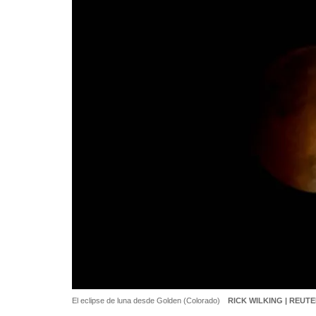
El eclipse de luna desde Golden (Colorado)
RICK WILKING | REUT