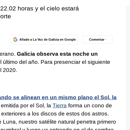
2.02 horas y el cielo estará
orte
Añade a La Voz de Galicia en Google
Comentar ·
verano.
Galicia observa esta noche un
l último del año. Para presenciar el siguiente
l 2020.
ndo se alinean en un mismo plano el Sol, la
 emitida por el Sol, la
Tierra
forma un cono de
exteriores a los discos de estos dos astros.
Luna, nuestro satélite natural penetra primero
numbral y luego va entrando en el de sombra