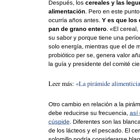
Después, los
cereales y las leg
alimentación
. Pero en este punt
ocurría años antes.
Y es que los 
pan de grano entero
. «El cereal,
su sabor y porque tiene una perí
solo energía, mientras que el de
probiótico per se, genera valor añ
la guía y presidente del comité ci
Leer más:
«La pirámide alimenticia
Otro cambio en relación a la pirám
debe reducirse su frecuencia,
así
cúspide
. Diferentes son las blanc
de los lácteos y el pescado. El ce
solomillo podría considerarse bla