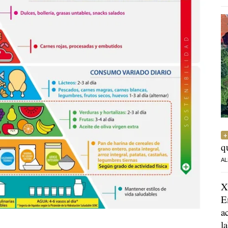
q
AL
X
E
a
l