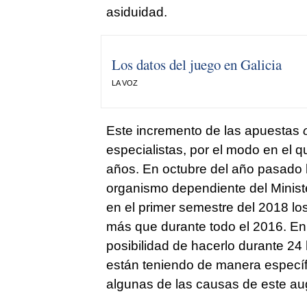
asiduidad.
Los datos del juego en Galicia
LA VOZ
Este incremento de las apuestas
especialistas, por el modo en el q
años. En octubre del año pasado 
organismo dependiente del Ministe
en el primer semestre del 2018 l
más que durante todo el 2016. En 
posibilidad de hacerlo durante 24
están teniendo de manera específ
algunas de las causas de este au