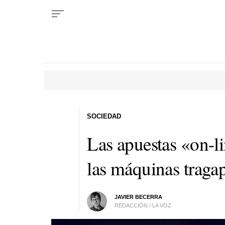
SOCIEDAD
Las apuestas «on-l
las máquinas traga
JAVIER BECERRA
REDACCIÓN / LA VOZ