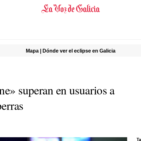
Mapa | Dónde ver el eclipse en Galicia
ine» superan en usuarios a
perras
Ta