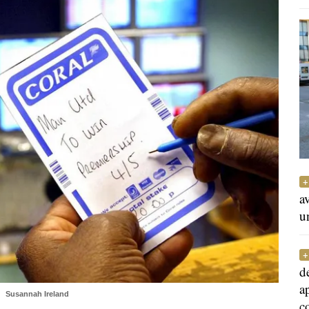
a
u
d
a
Susannah Ireland
c