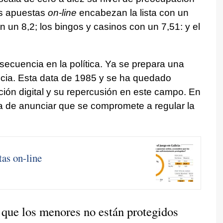
as apuestas
on-line
encabezan la lista con un
n un 8,2; los bingos y casinos con un 7,51: y el
secuencia en la política. Ya se prepara una
licia. Esta data de 1985 y se ha quedado
ción digital y su repercusión en este campo. En
a de anunciar que se compromete a regular la
tas on-line
 que los menores no están protegidos