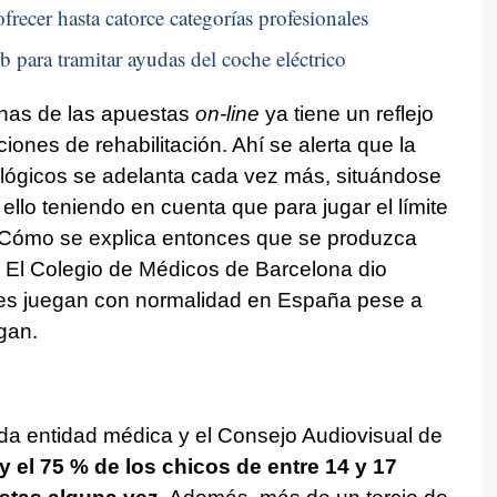
frecer hasta catorce categorías profesionales
b para tramitar ayudas del coche eléctrico
anas de las apuestas
on-line
ya tiene un reflejo
ciones de rehabilitación. Ahí se alerta que la
lógicos se adelanta cada vez más, situándose
llo teniendo en cuenta que para jugar el límite
¿Cómo se explica entonces que se produzca
El Colegio de Médicos de Barcelona dio
res juegan con normalidad en España pese a
gan.
da entidad médica y el Consejo Audiovisual de
y el 75 % de los chicos de entre 14 y 17