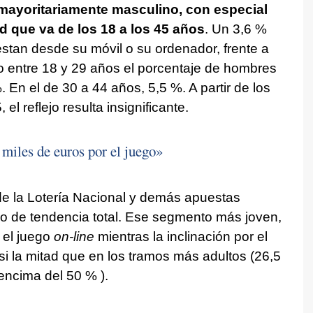
mayoritariamente masculino, con especial
ad que va de los 18 a los 45 años
. Un 3,6 %
estan desde su móvil o su ordenador, frente a
o entre 18 y 29 años el porcentaje de hombres
. En el de 30 a 44 años, 5,5 %. A partir de los
el reflejo resulta insignificante.
miles de euros por el juego»
e la Lotería Nacional y demás apuestas
io de tendencia total. Ese segmento más joven,
 el juego
on-line
mientras la inclinación por el
si la mitad que en los tramos más adultos (26,5
encima del 50 % ).