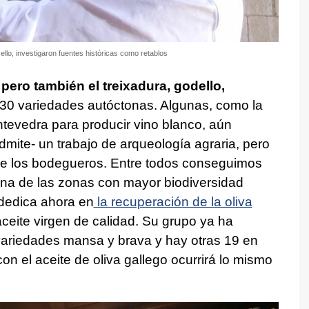
lo, investigaron fuentes históricas como retablos
 pero también el treixadura, godello,
ta 30 variedades autóctonas. Algunas, como la
tevedra para producir vino blanco, aún
mite- un trabajo de arqueología agraria, pero
 de los bodegueros. Entre todos conseguimos
 una de las zonas con mayor biodiversidad
 dedica ahora en
la recuperación de la oliva
ceite virgen de calidad. Su grupo ya ha
variedades mansa y brava y hay otras 19 en
n el aceite de oliva gallego ocurrirá lo mismo