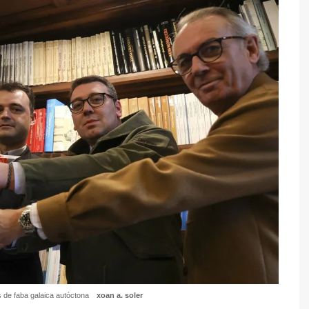
as de faba galaica autóctona
xoan a. soler