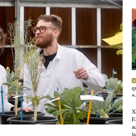
q
AL
X
E
a
l