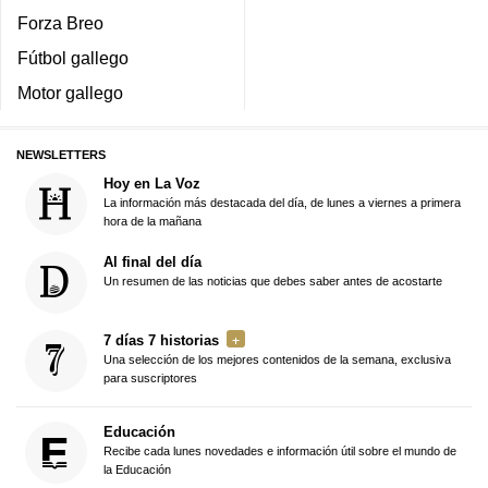
Forza Breo
Fútbol gallego
Motor gallego
NEWSLETTERS
Hoy en La Voz
La información más destacada del día, de lunes a viernes a primera
hora de la mañana
Al final del día
Un resumen de las noticias que debes saber antes de acostarte
7 días 7 historias
Una selección de los mejores contenidos de la semana, exclusiva
para suscriptores
Educación
Recibe cada lunes novedades e información útil sobre el mundo de
la Educación