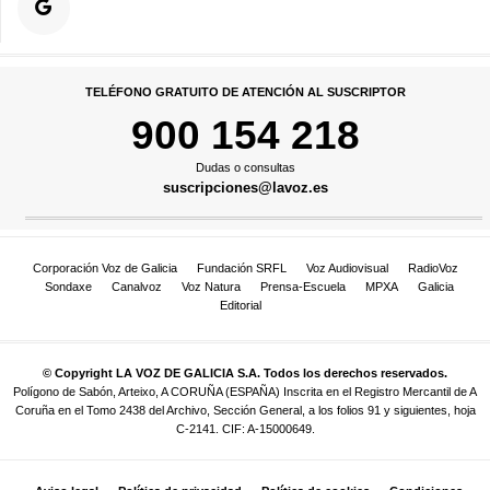
TELÉFONO GRATUITO DE ATENCIÓN AL SUSCRIPTOR
900 154 218
Dudas o consultas
suscripciones@lavoz.es
Corporación Voz de Galicia
Fundación SRFL
Voz Audiovisual
RadioVoz
Sondaxe
Canalvoz
Voz Natura
Prensa-Escuela
MPXA
Galicia
Editorial
© Copyright LA VOZ DE GALICIA S.A. Todos los derechos reservados.
Polígono de Sabón, Arteixo, A CORUÑA (ESPAÑA) Inscrita en el Registro Mercantil de A
Coruña en el Tomo 2438 del Archivo, Sección General, a los folios 91 y siguientes, hoja
C-2141. CIF: A-15000649.