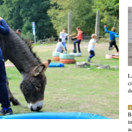
L
c
d
B
i
a