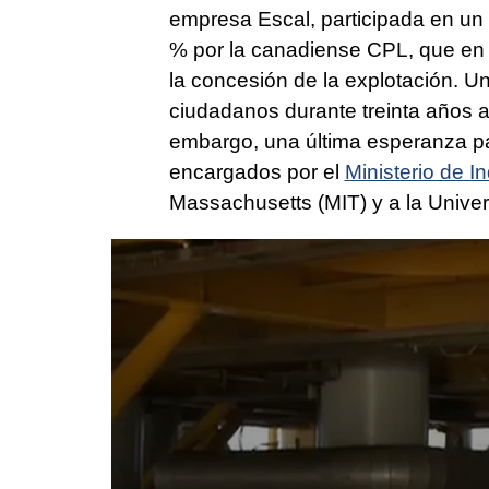
empresa Escal, participada en u
% por la canadiense CPL, que en j
la concesión de la explotación. U
ciudadanos durante treinta años a
embargo, una última esperanza para
encargados por el
Ministerio de In
Massachusetts (MIT) y a la Unive
0
seconds
of
59
seconds
Volume
90%