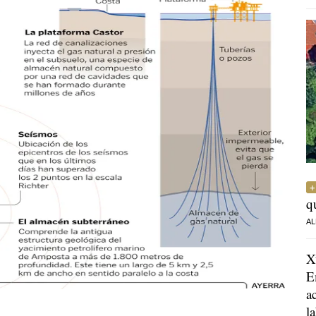
q
AL
X
E
a
l