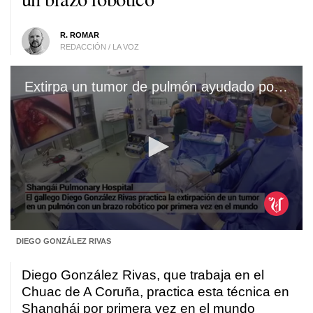
R. ROMAR
REDACCIÓN / LA VOZ
Extirpa un tumor de pulmón ayudado por un brazo robótico
0
DIEGO GONZÁLEZ RIVAS
seconds
of
2
Diego González Rivas, que trabaja en el
minutes,
13
Chuac de A Coruña, practica esta técnica en
seconds
Shanghái por primera vez en el mundo