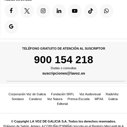
TELÉFONO GRATUITO DE ATENCIÓN AL SUSCRIPTOR
900 154 218
Dudas o consultas
suscripciones@lavoz.es
Corporación Voz de Galicia
Fundación SRFL
Voz Audiovisual
RadioVoz
Sondaxe
Canalvoz
Voz Natura
Prensa-Escuela
MPXA
Galicia
Editorial
© Copyright LA VOZ DE GALICIA S.A. Todos los derechos reservados.
Polígono de Sabón, Arteixo, A CORUÑA (ESPAÑA) Inscrita en el Registro Mercantil de A