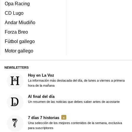
Opa Racing
CD Lugo
Andar Miudiño
Forza Breo
Fútbol gallego
Motor gallego
NEWSLETTERS
Hoy en La Voz
La información más destacada del día, de lunes a viernes a primera
hora de la mañana
Al final del día
Un resumen de las noticias que debes saber antes de acostarte
7 días 7 historias
Una selección de los mejores contenidos de la semana, exclusiva
para suscriptores