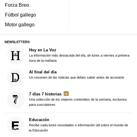
Forza Breo
Fútbol gallego
Motor gallego
NEWSLETTERS
Hoy en La Voz
La información más destacada del día, de lunes a viernes a primera
hora de la mañana
Al final del día
Un resumen de las noticias que debes saber antes de acostarte
7 días 7 historias
Una selección de los mejores contenidos de la semana, exclusiva
para suscriptores
Educación
Recibe cada lunes novedades e información útil sobre el mundo de
la Educación