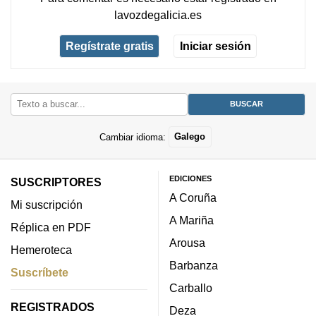
lavozdegalicia.es
Regístrate gratis
Iniciar sesión
Cambiar idioma:
Galego
EDICIONES
SUSCRIPTORES
A Coruña
Mi suscripción
A Mariña
Réplica en PDF
Arousa
Hemeroteca
Barbanza
Suscríbete
Carballo
REGISTRADOS
Deza