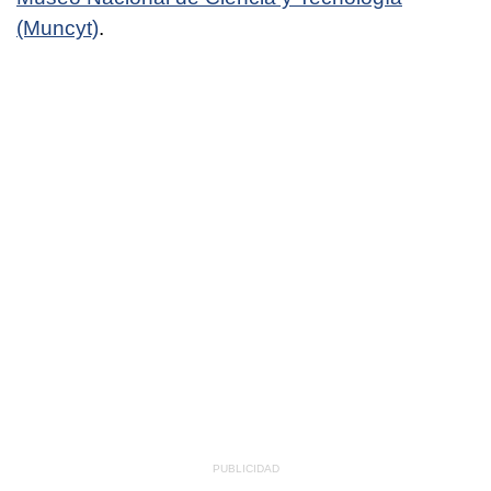
(Muncyt)
.