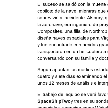
El suceso se saldó con la muerte
copiloto de la nave, mientras que 
sobrevivió al accidente. Alsbury, 
la aeronave, era ingeniero de pro
Composites, una filial de North
diseña naves espaciales para Virg
y fue encontrado con heridas grav
transportaron en un helicóptero a
conversando con su familia y doc
Según apuntan los medios estadou
cuatro y siete días examinando el 
unos 12 meses de análisis e inter
El trabajo del equipo se verá fav
SpaceShipTwo
y tres en su sonda
espaciales, conocida como WhiteK