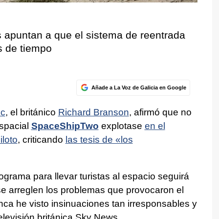
s apuntan a que el sistema de reentrada
s de tiempo
Añade a La Voz de Galicia en Google
ic
, el británico
Richard Branson
, afirmó que no
spacial
SpaceShipTwo
explotase
en el
iloto
, criticando
las tesis de «los
ograma para llevar turistas al espacio seguirá
e arreglen los problemas que provocaron el
ca he visto insinuaciones tan irresponsables y
televisión británica Sky News.