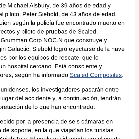
 de Michael Alsbury, de 39 años de edad y
el piloto, Peter Siebold, de 43 años de edad,
quien según la policía fue encontrado muerto en
yectos y piloto de pruebas de Scaled
rop Grumman Corp NOC.N que construye y
in Galactic. Siebold logró eyectarse de la nave
es por los equipos de rescate, que lo
 un hospital cercano. Está consciente y
tores, según ha informado
Scaled Composites
.
nidenses, los investigadores pasarán entre
lugar del accidente y, a continuación, tendrán
pretación de lo que han encontrado.
orecido por la presencia de seis cámaras en
 de soporte, en la que viajarían los turistas
nightTwo. El vuelo accidentado era el cuarto