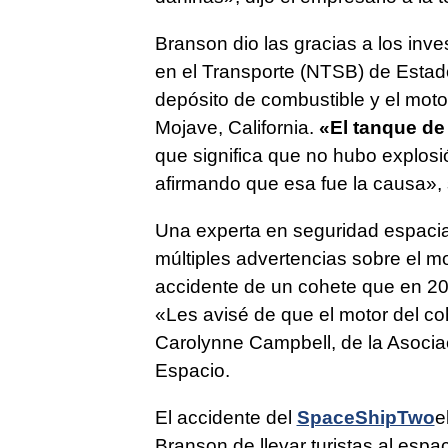
Branson dio las gracias a los inv
en el Transporte (NTSB) de Estad
depósito de combustible y el moto
Mojave, California.
«El tanque de
que significa que no hubo explos
afirmando que esa fue la causa», 
Una experta en seguridad espacial
múltiples advertencias sobre el m
accidente de un cohete que en 2007
«Les avisé de que el motor del co
Carolynne Campbell, de la Asociac
Espacio.
El accidente del
SpaceShipTwo
e
Branson de llevar turistas al espa