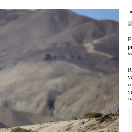
Ta
E
p
MA
R
v
c
v
LA