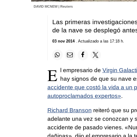
DAVID MCNEW | Reuters
Las primeras investigacione
de la nave se desplegó ante
03 nov 2014
. Actualizado a las 17:18 h.
E
l empresario de
Virgin Galact
hay signos de que su nave e
accidente que costó la vida a un p
autoproclamados expertos»
.
Richard Branson
reiteró que su pr
adelante una vez se conozcan y s
accidente de pasado vienes. «Nun
dañinas», dijo el empresario a la 