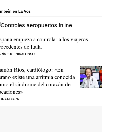
mbién en La Voz
spaña empieza a controlar a los viajeros
rocedentes de Italia
RÍA EUGENIA ALONSO
amón Ríos, cardiólogo: «En
erano existe una arritmia conocida
omo el síndrome del corazón de
acaciones»
URA MIYARA