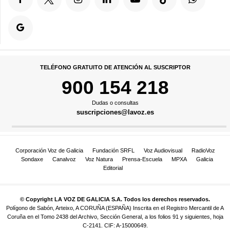
TELÉFONO GRATUITO DE ATENCIÓN AL SUSCRIPTOR
900 154 218
Dudas o consultas
suscripciones@lavoz.es
Corporación Voz de Galicia
Fundación SRFL
Voz Audiovisual
RadioVoz
Sondaxe
Canalvoz
Voz Natura
Prensa-Escuela
MPXA
Galicia
Editorial
© Copyright LA VOZ DE GALICIA S.A. Todos los derechos reservados.
Polígono de Sabón, Arteixo, A CORUÑA (ESPAÑA) Inscrita en el Registro Mercantil de A
Coruña en el Tomo 2438 del Archivo, Sección General, a los folios 91 y siguientes, hoja
C-2141. CIF: A-15000649.