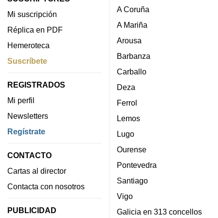
A Coruña
Mi suscripción
A Mariña
Réplica en PDF
Arousa
Hemeroteca
Barbanza
Suscríbete
Carballo
REGISTRADOS
Deza
Mi perfil
Ferrol
Newsletters
Lemos
Regístrate
Lugo
Ourense
CONTACTO
Pontevedra
Cartas al director
Santiago
Contacta con nosotros
Vigo
PUBLICIDAD
Galicia en 313 concellos