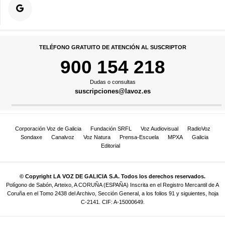
TELÉFONO GRATUITO DE ATENCIÓN AL SUSCRIPTOR
900 154 218
Dudas o consultas
suscripciones@lavoz.es
Corporación Voz de Galicia
Fundación SRFL
Voz Audiovisual
RadioVoz
Sondaxe
Canalvoz
Voz Natura
Prensa-Escuela
MPXA
Galicia
Editorial
© Copyright LA VOZ DE GALICIA S.A. Todos los derechos reservados.
Polígono de Sabón, Arteixo, A CORUÑA (ESPAÑA) Inscrita en el Registro Mercantil de A
Coruña en el Tomo 2438 del Archivo, Sección General, a los folios 91 y siguientes, hoja
C-2141. CIF: A-15000649.