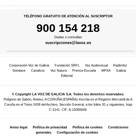
TELÉFONO GRATUITO DE ATENCIÓN AL SUSCRIPTOR
900 154 218
Dudas o consultas
suscripciones@lavoz.es
Corporación Voz de Galicia
Fundación SRFL
Voz Audiovisual
RadioVoz
Sondaxe
Canalvoz
Voz Natura
Prensa-Escuela
MPXA
Galicia
Editorial
© Copyright LA VOZ DE GALICIA S.A. Todos los derechos reservados.
Polígono de Sabón, Arteixo, A CORUÑA (ESPAÑA) Inscrita en el Registro Mercantil de A
Coruña en el Tomo 2438 del Archivo, Sección General, a los folios 91 y siguientes, hoja
C-2141. CIF: A-15000649.
Aviso legal
Política de privacidad
Política de cookies
Condiciones
generales
Configuración de cookies