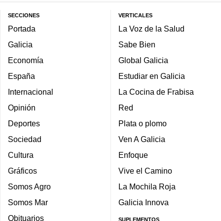
SECCIONES
VERTICALES
Portada
La Voz de la Salud
Galicia
Sabe Bien
Economía
Global Galicia
España
Estudiar en Galicia
Internacional
La Cocina de Frabisa
Opinión
Red
Deportes
Plata o plomo
Sociedad
Ven A Galicia
Cultura
Enfoque
Gráficos
Vive el Camino
Somos Agro
La Mochila Roja
Somos Mar
Galicia Innova
Obituarios
SUPLEMENTOS