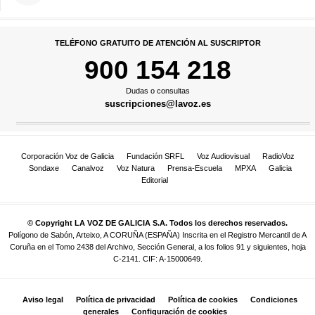
TELÉFONO GRATUITO DE ATENCIÓN AL SUSCRIPTOR
900 154 218
Dudas o consultas
suscripciones@lavoz.es
Corporación Voz de Galicia
Fundación SRFL
Voz Audiovisual
RadioVoz
Sondaxe
Canalvoz
Voz Natura
Prensa-Escuela
MPXA
Galicia
Editorial
© Copyright LA VOZ DE GALICIA S.A. Todos los derechos reservados.
Polígono de Sabón, Arteixo, A CORUÑA (ESPAÑA) Inscrita en el Registro Mercantil de A
Coruña en el Tomo 2438 del Archivo, Sección General, a los folios 91 y siguientes, hoja
C-2141. CIF: A-15000649.
Aviso legal
Política de privacidad
Política de cookies
Condiciones
generales
Configuración de cookies