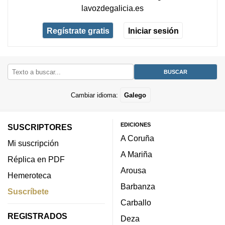
lavozdegalicia.es
Regístrate gratis
Iniciar sesión
Cambiar idioma:
Galego
EDICIONES
SUSCRIPTORES
A Coruña
Mi suscripción
A Mariña
Réplica en PDF
Arousa
Hemeroteca
Barbanza
Suscríbete
Carballo
REGISTRADOS
Deza