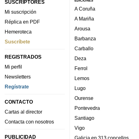
EDICIONES
SUSCRIPTORES
A Coruña
Mi suscripción
A Mariña
Réplica en PDF
Arousa
Hemeroteca
Barbanza
Suscríbete
Carballo
REGISTRADOS
Deza
Mi perfil
Ferrol
Newsletters
Lemos
Regístrate
Lugo
Ourense
CONTACTO
Pontevedra
Cartas al director
Santiago
Contacta con nosotros
Vigo
PUBLICIDAD
Galicia en 313 concellos