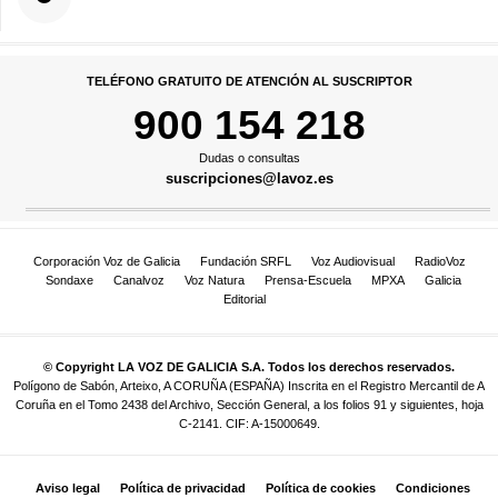
TELÉFONO GRATUITO DE ATENCIÓN AL SUSCRIPTOR
900 154 218
Dudas o consultas
suscripciones@lavoz.es
Corporación Voz de Galicia
Fundación SRFL
Voz Audiovisual
RadioVoz
Sondaxe
Canalvoz
Voz Natura
Prensa-Escuela
MPXA
Galicia
Editorial
© Copyright LA VOZ DE GALICIA S.A. Todos los derechos reservados.
Polígono de Sabón, Arteixo, A CORUÑA (ESPAÑA) Inscrita en el Registro Mercantil de A
Coruña en el Tomo 2438 del Archivo, Sección General, a los folios 91 y siguientes, hoja
C-2141. CIF: A-15000649.
Aviso legal
Política de privacidad
Política de cookies
Condiciones