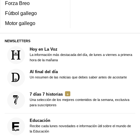
Forza Breo
Fútbol gallego
Motor gallego
NEWSLETTERS
Hoy en La Voz
La información más destacada del día, de lunes a viernes a primera
hora de la mañana
Al final del día
Un resumen de las noticias que debes saber antes de acostarte
7 días 7 historias
Una selección de los mejores contenidos de la semana, exclusiva
para suscriptores
Educación
Recibe cada lunes novedades e información útil sobre el mundo de
la Educación