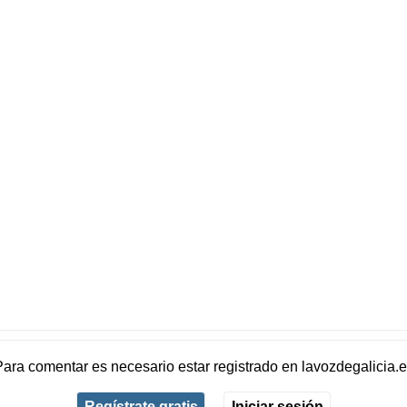
Para comentar es necesario
estar registrado
en
lavozdegalicia.
Regístrate gratis
Iniciar sesión