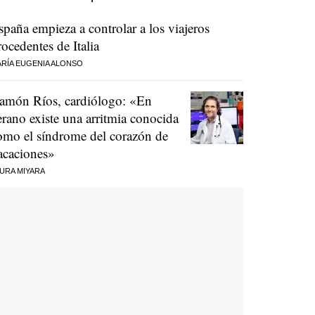
spaña empieza a controlar a los viajeros
rocedentes de Italia
RÍA EUGENIA ALONSO
amón Ríos, cardiólogo: «En
erano existe una arritmia conocida
omo el síndrome del corazón de
acaciones»
URA MIYARA