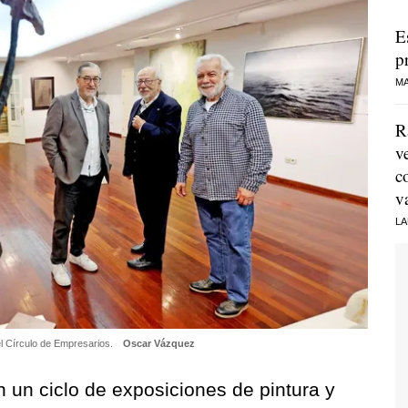
E
p
MA
R
v
c
v
LA
l Círculo de Empresarios.
Oscar Vázquez
n un ciclo de exposiciones de pintura y